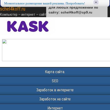
+
+
Моментальное размещение вашей рекламы. Попробовать!
Моментальное размещение вашей рекламы. Попробовать!
Для любых предложений по
schel4koff.ru
сайту: schel4koff@cp9.ru
Компьютер — интернет — сайтостроение — SEO — монетизация
Карта сайта.
SEO
Заработок в интернете
Заработок на сайте
Интернет