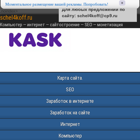
+
+
Моментальное размещение вашей рекламы. Попробовать!
Моментальное размещение вашей рекламы. Попробовать!
Для любых предложений по
,noindex>
сайту: schel4koff@cp9.ru
schel4koff.ru
Компьютер — интернет — сайтостроение — SEO — монетизация
Карта сайта.
SEO
Заработок в интернете
Заработок на сайте
Интернет
Компьютер