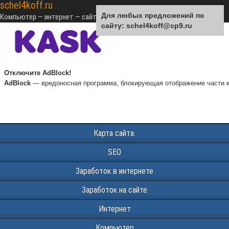
schel4koff.ru
Для любых предложений по
Компьютер — интернет — сайтостроение — SEO — монетизация
сайту: schel4koff@cp9.ru
Отключите AdBlock!
AdBlock
— вредоносная программа, блокирующая отображение части к
Карта сайта.
SEO
Заработок в интернете
Заработок на сайте
Интернет
Компьютер