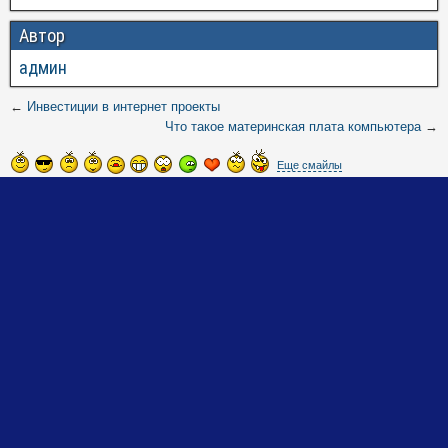
Автор
админ
←
Инвестиции в интернет проекты
Что такое материнская плата компьютера
→
Еще смайлы
Добавить комментарий
Ваш e-mail не будет опубликован.
Обязательные поля помечены
*
Комментарий
Имя
*