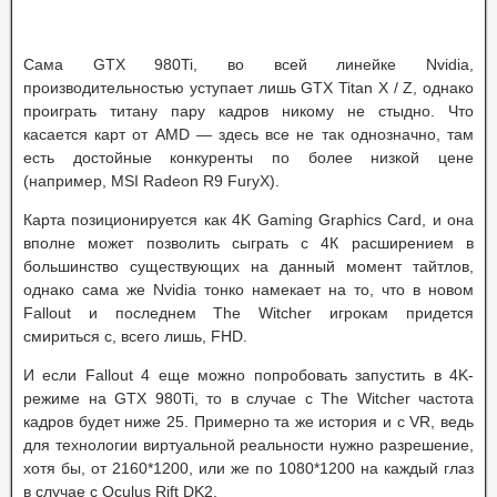
Сама GTX 980Ti, во всей линейке Nvidia,
производительностью уступает лишь GTX Titan X / Z, однако
проиграть титану пару кадров никому не стыдно. Что
касается карт от AMD — здесь все не так однозначно, там
есть достойные конкуренты по более низкой цене
(например, MSI Radeon R9 FuryX).
Карта позиционируется как 4K Gaming Graphics Card, и она
вполне может позволить сыграть с 4К расширением в
большинство существующих на данный момент тайтлов,
однако сама же Nvidia тонко намекает на то, что в новом
Fallout и последнем The Witcher игрокам придется
смириться с, всего лишь, FHD.
И если Fallout 4 еще можно попробовать запустить в 4K-
режиме на GTX 980Ti, то в случае с The Witcher частота
кадров будет ниже 25. Примерно та же история и с VR, ведь
для технологии виртуальной реальности нужно разрешение,
хотя бы, от 2160*1200, или же по 1080*1200 на каждый глаз
в случае с Oculus Rift DK2.