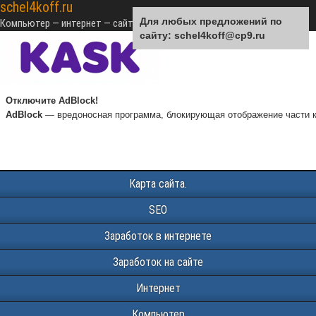
schel4koff.ru
Для любых предложений по
Компьютер — интернет — сайтостроение — SEO — монетизация
сайту: schel4koff@cp9.ru
Отключите AdBlock!
AdBlock
— вредоносная программа, блокирующая отображение части к
Карта сайта.
SEO
Заработок в интернете
Заработок на сайте
Интернет
Компьютер