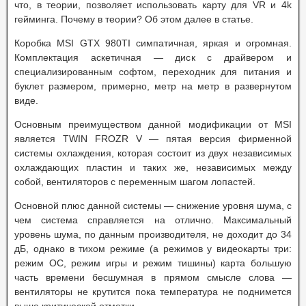
что, в теории, позволяет использовать карту для VR и 4k
гейминга. Почему в теории? Об этом далее в статье.
Коробка MSI GTX 980TI симпатичная, яркая и огромная.
Комплектация аскетичная — диск с драйвером и
специализированным софтом, переходник для питания и
буклет размером, примерно, метр на метр в развернутом
виде.
Основным преимуществом данной модификации от MSI
является TWIN FROZR V — пятая версия фирменной
системы охлаждения, которая состоит из двух независимых
охлаждающих пластин и таких же, независимых между
собой, вентиляторов с переменным шагом лопастей.
Основной плюс данной системы — снижение уровня шума, с
чем система справляется на отлично. Максимальный
уровень шума, по данным производителя, не доходит до 34
дБ, однако в тихом режиме (а режимов у видеокарты три:
режим ОС, режим игры и режим тишины) карта большую
часть времени бесшумная в прямом смысле слова —
вентиляторы не крутится пока температура не поднимется