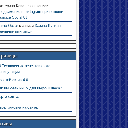
катерина Ковалёва
к записи
родвижение в Instagram при помощи
ервиса SocialKit
amb Obzor
к записи
Казино Вулкан:
еальные выигрыши
траницы
0 Технических аспектов фото
анипуляции
олотой актив 4.0
ак выбрать нишу для инфобизнеса?
арта сайта.
ерелинковка на сайте.
рхивы