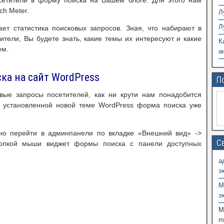
осетители в форму поиска на Вашем блоге. Для этого нам
ch Meter.
Л
Л
ет статистика поисковых запросов. Зная, что набирают в
ители, Вы будете знать, какие темы их интересуют и какие
К
ем.
а
ка на сайт WordPress
П
овые запросы посетителей, как ни крути нам понадобится
о установленной новой теме WordPress форма поиска уже
жно перейти в админпанели по вкладке «Внешний вид» ->
С
опкой мыши виджет формы поиска с панели доступных
а
э
М
э
M
m