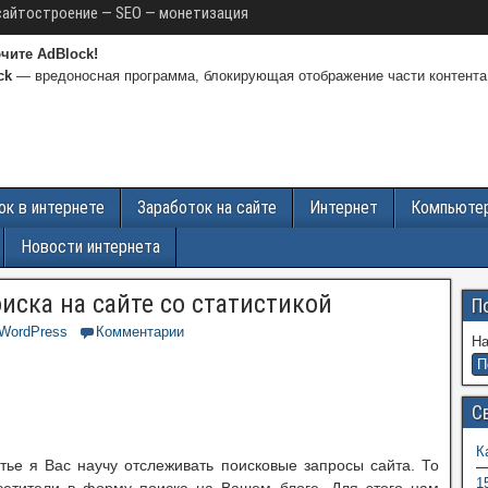
сайтостроение — SEO — монетизация
чите AdBlock!
ck
— вредоносная программа, блокирующая отображение части контента
ок в интернете
Заработок на сайте
Интернет
Компьюте
Новости интернета
иска на сайте со статистикой
П
WordPress
Комментарии
На
С
К
атье я Вас научу отслеживать поисковые запросы сайта. То
1