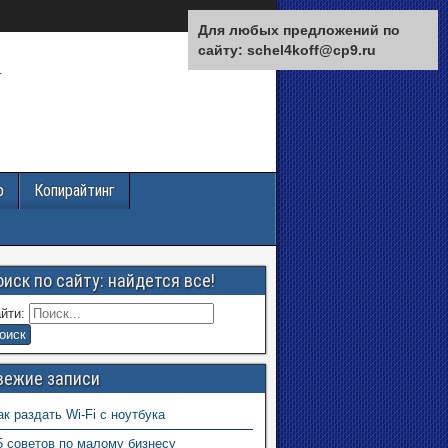
Для любых предложений по
сайту: schel4koff@cp9.ru
.
р
Копирайтинг
оиск по сайту: найдется все!
йти:
вежие записи
ак раздать Wi-Fi с ноутбука
5 советов по малому бизнесу