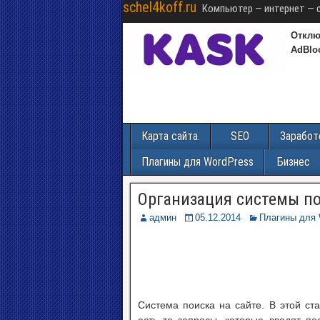
schel4koff.ru
Компьютер — интернет — 
Отклю
AdBlo
Карта сайта.
SEO
Заработ
Плагины для WordPress
Бизнес
Организация системы по
админ
05.12.2014
Плагины для 
Система поиска на сайте. В этой ст