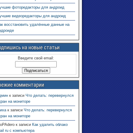
учшие фоторедакторы для андроид
учшие видеоредакторы для андроид
ак восстановить удалённые данные на
ндроиде
одпишись на новые статьи
Введите свой email:
вежие комментарии
дмин
к записи
Что делать: перевернулся
кран на мониторе
иха
к записи
Что делать: перевернулся
кран на мониторе
oPAdero
к записи
Как удалить облако
ail ru с компьютера