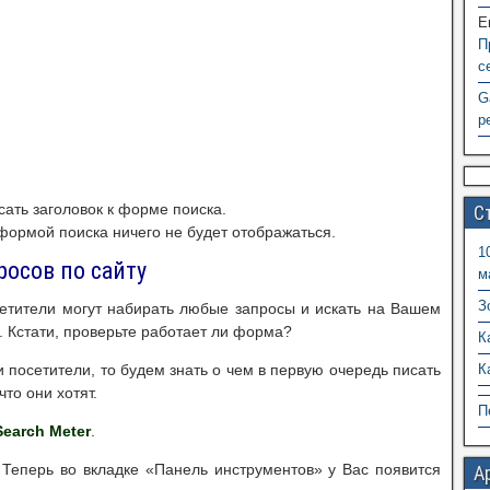
Е
П
с
G
р
сать заголовок к форме поиска.
С
 формой поиска ничего не будет отображаться.
1
росов по сайту
м
З
сетители могут набирать любые запросы и искать на Вашем
Кстати, проверьте работает ли форма?
К
 посетители, то будем знать о чем в первую очередь писать
К
то они хотят.
П
Search Meter
.
 Теперь во вкладке «Панель инструментов» у Вас появится
А