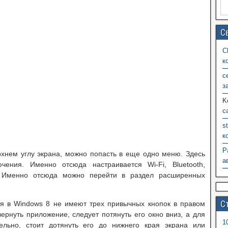
С
C
к
c
з
K
с
s
к
P
рхнем углу экрана, можно попасть в еще одно меню. Здесь
а
ения. Именно отсюда настраивается Wi-Fi, Bluetooth,
ь. Именно отсюда можно перейти в раздел расширенных
С
я в Windows 8 не имеют трех привычных кнопок в правом
вернуть приложение, следует потянуть его окно вниз, а для
1
тельно, стоит дотянуть его до нижнего края экрана или