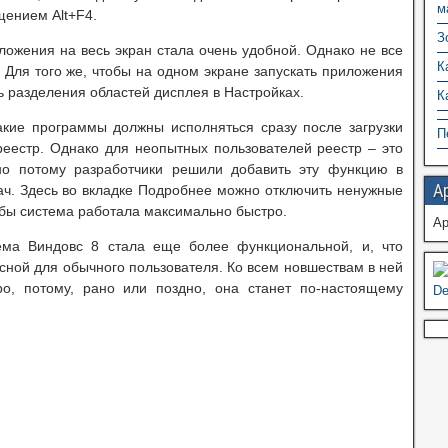
м
щением Alt+F4.
З
ложения на весь экран стала очень удобной. Однако не все
К
 Для того же, чтобы на одном экране запускать приложения
ь разделения областей дисплея в Настройках.
К
какие программы должны исполняться сразу после загрузки
П
реестр. Однако для неопытных пользователей реестр – это
но потому разработчики решили добавить эту функцию в
А
дач. Здесь во вкладке Подробнее можно отключить ненужные
обы система работала максимально быстро.
А
ема Виндовс 8 стала еще более функциональной, и, что
сной для обычного пользователя. Ко всем новшествам в ней
ро, потому, рано или поздно, она станет по-настоящему