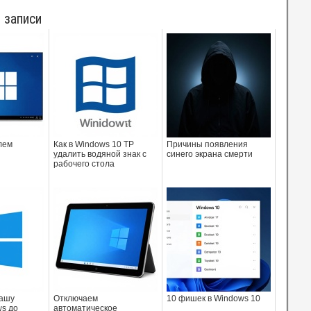
 записи
лем
Как в Windows 10 TP
Причины появления
удалить водяной знак с
синего экрана смерти
рабочего стола
вашу
Отключаем
10 фишек в Windows 10
s до
автоматическое