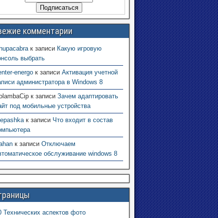
вежие комментарии
hupacabra
к записи
Какую игровую
онсоль выбрать
enter-energo
к записи
Активация учетной
аписи администратора в Windows 8
olambaCip
к записи
Зачем адаптировать
айт под мобильные устройства
tepashka
к записи
Что входит в состав
омпьютера
ahan
к записи
Отключаем
втоматическое обслуживание windows 8
траницы
0 Технических аспектов фото