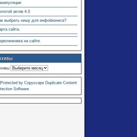
анипуляции
олотой актив 4.0
ак выбрать нишу для инфобизнеса?
арта сайта.
ерелинковка на сайте.
рхивы
рхивы