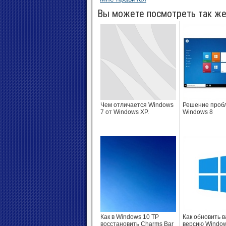
Вы можете посмотреть так же
Чем отличается Windows
Решение проб
7 от Windows XP.
Windows 8
Как в Windows 10 TP
Как обновить 
восстановить Charms Bar
версию Window