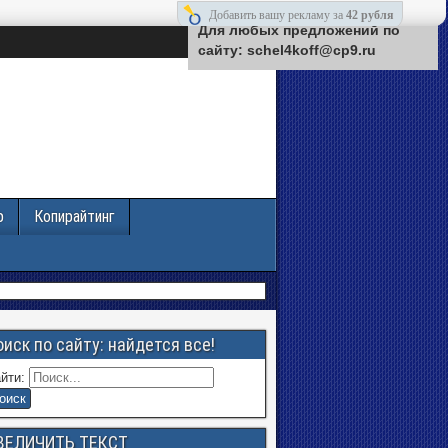
Добавить вашу рекламу за
Добавить вашу рекламу за
42 рубля
42 рубля
Для любых предложений по
сайту: schel4koff@cp9.ru
р
Копирайтинг
оиск по сайту: найдется все!
йти:
ВЕЛИЧИТЬ ТЕКСТ