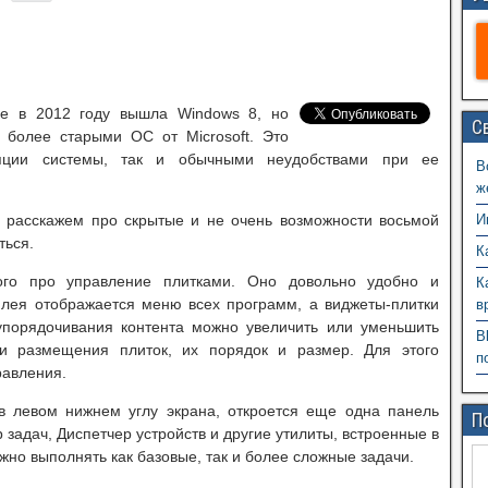
ще в 2012 году вышла Windows 8, но
С
 более старыми ОС от Microsoft. Это
пции системы, так и обычными неудобствами при ее
В
ж
 расскажем про скрытые и не очень возможности восьмой
И
ться.
К
ного про управление плитками. Оно довольно удобно и
К
плея отображается меню всех программ, а виджеты-плитки
в
упорядочивания контента можно увеличить или уменьшить
B
ти размещения плиток, их порядок и размер. Для этого
п
равления.
в левом нижнем углу экрана, откроется еще одна панель
П
задач, Диспетчер устройств и другие утилиты, встроенные в
но выполнять как базовые, так и более сложные задачи.