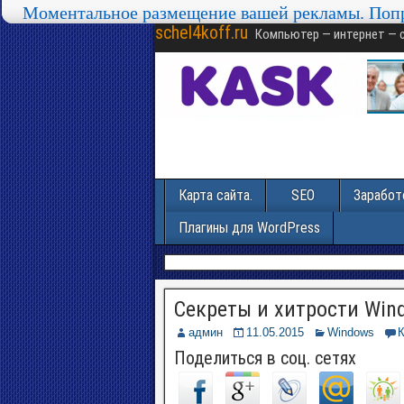
Моментальное размещение вашей рекламы. Попр
Моментальное размещение вашей рекламы. Попр
schel4koff.ru
Компьютер — интернет — 
Карта сайта.
SEO
Заработ
Плагины для WordPress
Секреты и хитрости Win
админ
11.05.2015
Windows
Поделиться в соц. сетях