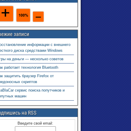
вежие записи
осстановление информации с внешнего
есткого диска средствами Windows
гры на деньги — несколько советов
ак работает технология Bluetooth
ак защитить браузер Firefox от
редоносных скриптов
laBlaCar сервис поиска попутчиков и
опутных машин
одпишись на RSS
Введите свой email: