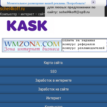
+
+
Моментальное размещение вашей рекламы. Попробовать!
Моментальное размещение вашей рекламы. Попробовать!
Для любых предложений по
schel4koff.ru
сайту: schel4koff@cp9.ru
Компьютер — интернет — сайтостроение — SEO — монетизация
Карта сайта.
SEO
Заработок в интернете
Заработок на сайте
Интернет
Компьютер