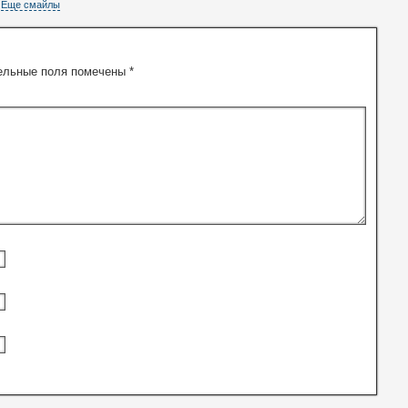
Еще смайлы
ельные поля помечены
*