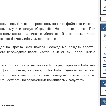
э
М
есть очень большая вероятность того, что файлы на месте –
С
сть получили статус «Скрытый». Но это еще не все. При
не получается – галочка не убирается. Это проделки одного
1
о, что бы что-либо удалять – прячет.
м
едельно просто. Для начала необходимо создать простой
З
его необходимо ввести «attrib -s -h /d /s». Теперь нужно
К
К
ь этот файл из расширения «.txt» в расширение «.bat», тем
файл, то есть, например, «text.bat». Сделать это можно
П
еименовав, главное не забыть вытащить готовый файл из
ить «text.bat» на зараженный накопитель и запустить.
А
А
Л