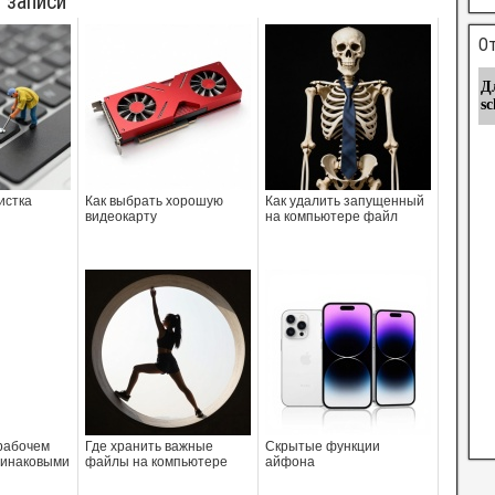
 записи
От
истка
Как выбрать хорошую
Как удалить запущенный
видеокарту
на компьютере файл
 рабочем
Где хранить важные
Скрытые функции
динаковыми
файлы на компьютере
айфона