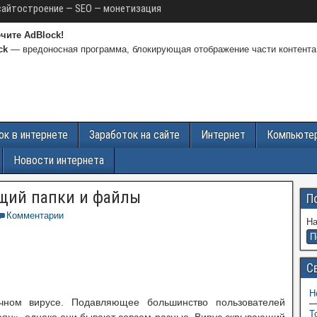
сайтостроение — SEO — монетизация
чите AdBlock!
ck
— вредоносная программа, блокирующая отображение части контента
ок в интернете
Заработок на сайте
Интернет
Компьюте
Новости интернета
щий папки и файлы
П
Комментарии
На
С
Н
чном вирусе. Подавляющее большинство пользователей
Т