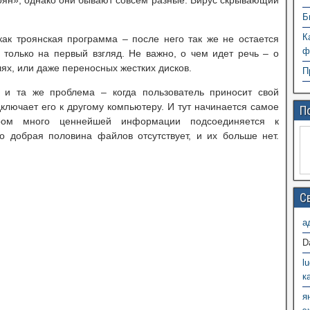
роян», однако они бывают совсем разные. Вирус скрывающий
Б
К
 как троянская программа – после него так же не остается
ф
 только на первый взгляд. Не важно, о чем идет речь – о
ях, или даже переносных жестких дисков.
П
 и та же проблема – когда пользователь приносит свой
ключает его к другому компьютеру. И тут начинается самое
П
ором много ценнейшей информации подсоединяется к
то добрая половина файлов отсутствует, и их больше нет.
С
а
D
l
к
я