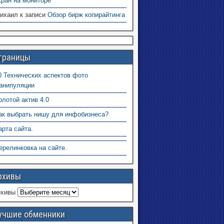
кран на мониторе
ихаил
к записи
Обзор бирж копирайтинга
траницы
0 Технических аспектов фото
анипуляции
олотой актив 4.0
ак выбрать нишу для инфобизнеса?
арта сайта.
ерелинковка на сайте.
рхивы
рхивы
учшие обменники