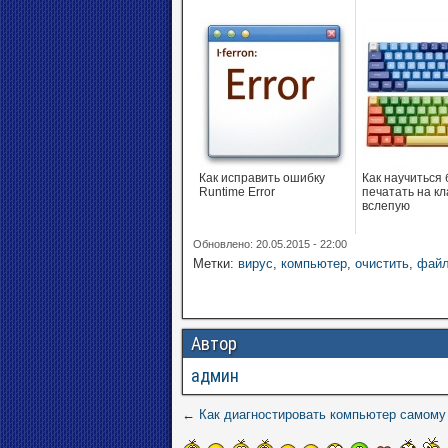
Как исправить ошибку
Как научиться
Runtime Error
печатать на к
вслепую
Обновлено: 20.05.2015 - 22:00
Метки:
вирус
,
компьютер
,
очистить
,
фай
Автор
админ
←
Как диагностировать компьютер самому