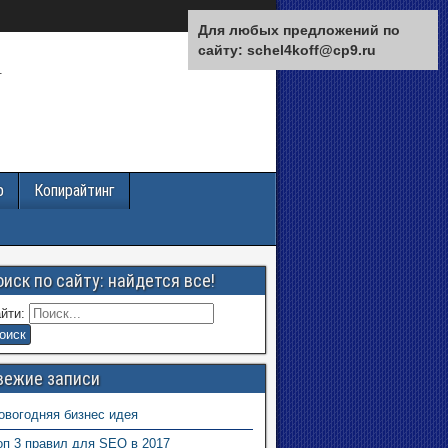
Для любых предложений по
сайту: schel4koff@cp9.ru
.
р
Копирайтинг
оиск по сайту: найдется все!
йти:
вежие записи
овогодняя бизнес идея
оп 3 правил для SEO в 2017