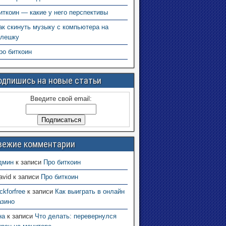
иткоин — какие у него перспективы
ак скинуть музыку с компьютера на
лешку
ро биткоин
одпишись на новые статьи
Введите свой email:
вежие комментарии
дмин
к записи
Про биткоин
avid
к записи
Про биткоин
uckforfree
к записи
Как выиграть в онлайн
азино
на
к записи
Что делать: перевернулся