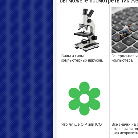
Вы можете посмотреть так же
Виды и типы
Генеральная ч
компьютерных вирусов.
компьютера
Что лучше QIP или ICQ
Все значки на
столе стали о
- как исправить