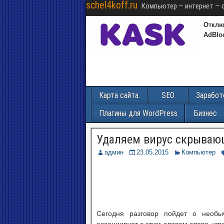
schel4koff.ru
Компьютер — интернет — 
Отклю
AdBlo
Карта сайта.
SEO
Заработ
Плагины для WordPress
Бизнес
Удаляем вирус скрываю
админ
23.05.2015
Компьютер
Сегодня разговор пойдет о необы