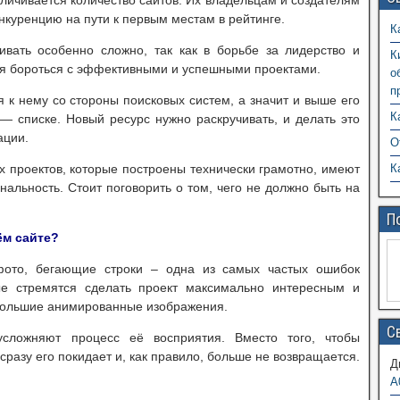
личивается количество сайтов. Их владельцам и создателям
куренцию на пути к первым местам в рейтинге.
К
ивать особенно сложно, так как в борьбе за лидерство и
К
я бороться с эффективными и успешными проектами.
о
п
 к нему со стороны поисковых систем, а значит и выше его
К
— списке. Новый ресурс нужно раскручивать, и делать это
ации.
О
х проектов, которые построены технически грамотно, имеют
К
альность. Стоит поговорить о том, чего не должно быть на
П
ём сайте?
ото, бегающие строки – одна из самых частых ошибок
ые стремятся сделать проект максимально интересным и
большие анимированные изображения.
С
усложняют процесс её восприятия. Вместо того, чтобы
сразу его покидает и, как правило, больше не возвращается.
Д
A