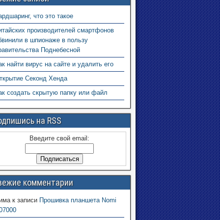
ардшаринг, что это такое
итайских производителей смартфонов
бвинили в шпионаже в пользу
равительства Поднебесной
ак найти вирус на сайте и удалить его
ткрытие Секонд Хенда
ак создать скрытую папку или файл
одпишись на RSS
Введите свой email:
вежие комментарии
има
к записи
Прошивка планшета Nomi
07000