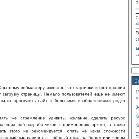
Ф
з
С
4
Р
с
а
с
С
Опытному вебмастеру известно, что картинки и фотографии
1
 загрузку страницы. Немало пользователей ещё не имеют
м
опытка прогрузить сайт с большими изображениями редко
З
К
пять же стремление удивить, желание сделать ресурс
нающих веб-разработчиков к применению яркого, а также
К
ать этого не рекомендуется, опять же из-за сложности
П
 выигрышные варианты – чёрный текст на белом или сером