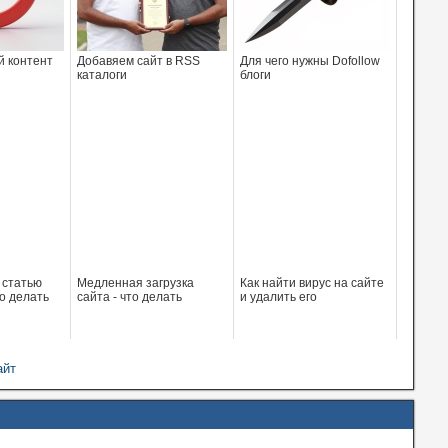
й контент
Добавяем сайт в RSS
Для чего нужны Dofollow
каталоги
блоги
о статью
Медленная загрузка
Как найти вирус на сайте
о делать
сайта - что делать
и удалить его
айт