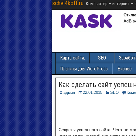
schel4koff.ru
Компьютер — интернет — 
Отклю
AdBlo
Карта сайта.
SEO
Заработ
Плагины для WordPress
Бизнес
Как сделать сайт успеш
админ
22.01.2015
SEO
Комм
Секреты успешного сайта. Чего не мо