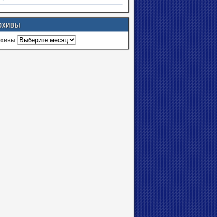
рхивы
рхивы