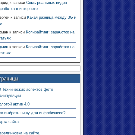
арид
к записи
Семь реальных видов
аработка в интернете
ергей
к записи
Какая разница между 3G и
G
оман
к записи
Копирайтинг: заработок на
татьях
дмин
к записи
Копирайтинг: заработок на
татьях
траницы
0 Технических аспектов фото
анипуляции
олотой актив 4.0
ак выбрать нишу для инфобизнеса?
арта сайта.
ерелинковка на сайте.