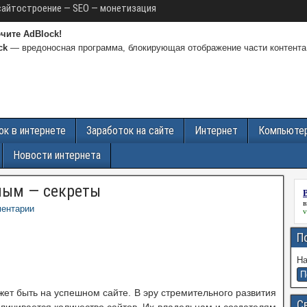
сайтостроение — SEO — монетизация
чите AdBlock!
ck
— вредоносная программа, блокирующая отображение части контента
ок в интернете
Заработок на сайте
Интернет
Компьюте
Новости интернета
ным — секреты
в
ентарии
v
П
На
жет быть на успешном сайте. В эру стремительного развития
С