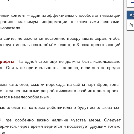
А
енный контент – один из эффективных способов оптимизации
странице максимум информации с ключевыми словами,
А
ьзователя.
сайте, не захочется постоянно прокручивать экран, чтобы
ледует использовать объём текста, в 3 раза превышающий
шрифты
. На одной странице не должно быть использовано
в. Опять же оригинальность – хорошо, если она не вредит
емы каталогов, ссылки-переходы на сайты партнёров, топы,
дряются неопытными разработчиками в свой интернет проект.
ается нецелесообразным.
ые элементы, которые действительно будут использоваться
й, где особенно важно наличие чувства меры. Следует
ержится, через время вернётся и посоветует друзьям только
тия.