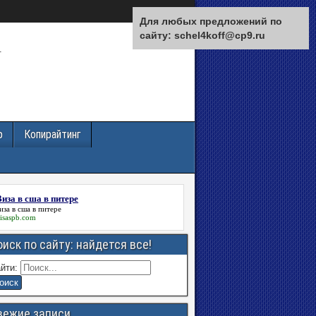
Для любых предложений по
сайту: schel4koff@cp9.ru
.
р
Копирайтинг
Виза в сша в питере
иза в сша в питере
isaspb.com
оиск по сайту: найдется все!
йти:
вежие записи