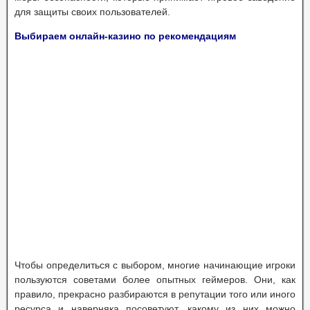
для защиты своих пользователей.
Выбираем онлайн-казино по рекомендациям
Чтобы определиться с выбором, многие начинающие игроки
пользуются советами более опытных геймеров. Они, как
правило, прекрасно разбираются в репутации того или иного
ресурса и наверняка посоветуют, какому из них можно