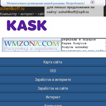
+
+
Моментальное размещение вашей рекламы. Попробовать!
Моментальное размещение вашей рекламы. Попробовать!
Для любых предложений по
schel4koff.ru
сайту: schel4koff@cp9.ru
Компьютер — интернет — сайтостроение — SEO — монетизация
Карта сайта.
SEO
Заработок в интернете
Заработок на сайте
Интернет
Компьютер