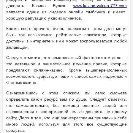
доверять. Казино Вулкан
www.kazino-vulcan-777.com
является одним из лидеров онлайн гэмблинга и имеет
хорошую репутацию у своих клиентов.
Кроме всего прочего, очень полезным в этом деле могут
быть так называемые рейтинговые показатели, которые
доступны в интернете и ими может воспользоваться любой
желающий.
Следует отметить, что немаловажный фактор в этом деле —
это детальное и внимательное изучение правил, которые
предлагают онлайн-казино. Кроме вышеперечисленных
возможностей, существует еще и список самых надежных и
честных казино.
Ознакомившись с этим списком, вы легко сможете
определить какой ресурс вам по душе. Следует отметить,
что самостоятельно, без помощи опытных людей или
ознакомления с информацией нельзя доверять не одному
сайту. Дело в том, что они заинтересованы привлечь к себе
много людей, используя для этого все существующие
средства.