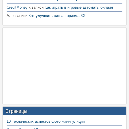
CreditMoney
к записи
Как играть в игровые автоматы онлайн
Ал
к записи
Как улучшить сигнал приема 3G
Страницы
10 Технических аспектов фото манипуляции