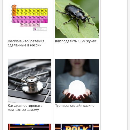
Великие изобретения,
Как подавить GSM жучек
сделанные в России
Как диагностировать
Турниры онлайн казино
компьютер самому