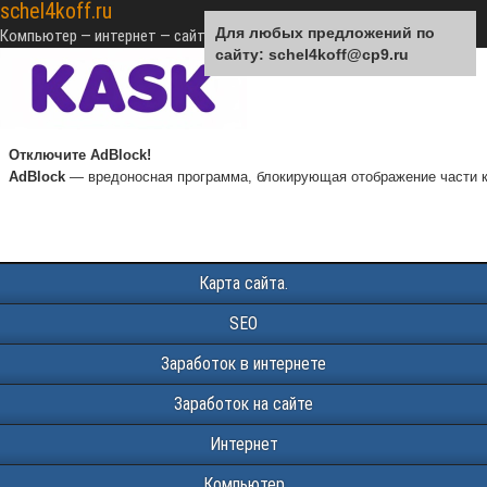
schel4koff.ru
Для любых предложений по
Компьютер — интернет — сайтостроение — SEO — монетизация
сайту: schel4koff@cp9.ru
Отключите AdBlock!
AdBlock
— вредоносная программа, блокирующая отображение части к
Карта сайта.
SEO
Заработок в интернете
Заработок на сайте
Интернет
Компьютер