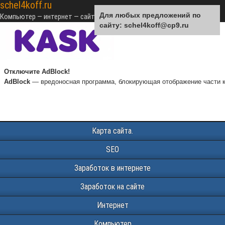
schel4koff.ru
Для любых предложений по
Компьютер — интернет — сайтостроение — SEO — монетизация
сайту: schel4koff@cp9.ru
Отключите AdBlock!
AdBlock
— вредоносная программа, блокирующая отображение части к
Карта сайта.
SEO
Заработок в интернете
Заработок на сайте
Интернет
Компьютер