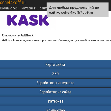
schel4koff.ru
Для любых предложений по
Компьютер — интернет — сайтостроение — SEO — монетизация
сайту: schel4koff@cp9.ru
Отключите AdBlock!
AdBlock
— вредоносная программа, блокирующая отображение части к
Карта сайта.
SEO
Заработок в интернете
Заработок на сайте
Интернет
Компьютер