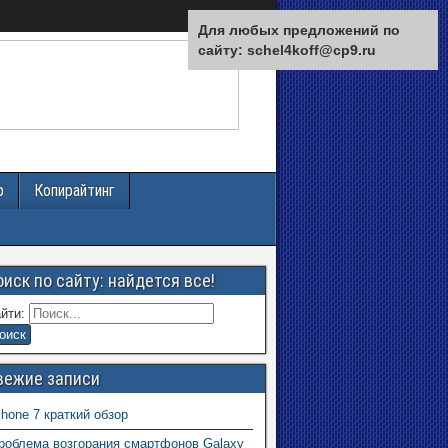
Для любых предложений по
сайту: schel4koff@cp9.ru
р
Копирайтинг
оиск по сайту: найдется все!
йти:
вежие записи
Phone 7 краткий обзор
роблема возгорания смартфонов Galaxy