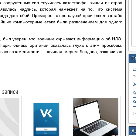
х вооруженных сил случилась катастрофа: вышли из строя
явилась надпись, которая намекает на то, что система
ногда дает сбой. Примерно тот же случай произошел в штабе
нейшие компьютерные атаки были развлечением для одного
, был уверен, что военные скрывают информацию об НЛО.
Гари, однако Британия оказалась глуха к этим просьбам.
вают знаменитости – начиная мером Лондона, заканчивая
С
1
м
З
 записи
К
К
П
А