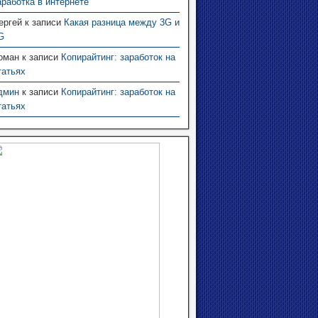
аработка в интернете
ергей
к записи
Какая разница между 3G и
G
оман
к записи
Копирайтинг: заработок на
татьях
дмин
к записи
Копирайтинг: заработок на
татьях