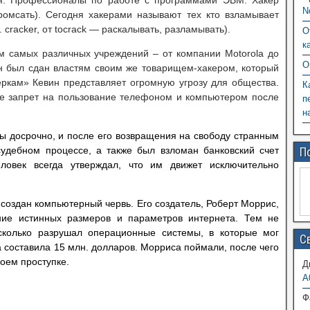
ия. Профессионалы по работе с программами ЭВМ. Хакер
N
 кромсать). Сегодня хакерами называют тех кто взламывает
 cracker, от tocrack — раскалывать, разламывать).
О
к
м самых различных учреждений – от компании Motorola до
О
н был сдан властям своим же товарищем-хакером, который
еркам» Кевин представляет огромную угрозу для общества.
К
же запрет на пользование телефоном и компьютером после
п
н
ы досрочно, и после его возвращения на свободу странным
удебном процессе, а также был взломан банковский счет
П
ловек всегда утверждал, что им движет исключительно
 создан компьютерный червь. Его создатель, Роберт Моррис,
ние истинных размеров и параметров интернета. Тем не
 сколько разрушал операционные системы, в которые мог
С
 составила 15 млн. долларов. Морриса поймали, после чего
воем проступке.
Д
A
Ф