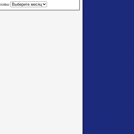
рхивы