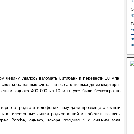
з
С
4
Р
с
а
с
ру Левину удалось взломать Ситибанк и перевести 10 млн.
 свои собственные счета – и все это не выходя из квартиры!
еньги, однако 400 000 из 10 млн. уже были безвозвратно
нтернета, радио и телефонии. Ему дали прозвище «Темный
уть в телефонные линии радиостанций и победить во всех
грал Porche, однако, вскоре получил 4 с лишним года