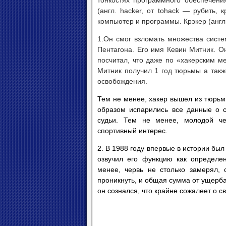
тонкостях программного обеспечен
(англ. hacker, от tohack — рубить,
компьютер и программы. Крэкер (англ.
1.Он смог взломать множества систе
Пентагона. Его имя Кевин Митник. О
посчитал, что даже по «хакерским м
Митник получил 1 год тюрьмы а так
освобождения.
Тем не менее, хакер вышел из тюрьм
образом испарились все данные о с
судьи. Тем не менее, молодой че
спортивный интерес.
2. В 1988 году впервые в истории был
озвучил его функцию как определе
менее, червь не столько замерял,
проникнуть, и общая сумма от ущерба
он сознался, что крайне сожалеет о с