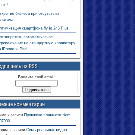
ote 7
ткрытие бизнеса при отсутствии
апитала
птимизация смартфона fly iq 245 Plus
ак запретить автоматическое
ереключение на стандартную клавиатуру
а iPhone и iPad
одпишись на RSS
Введите свой email:
вежие комментарии
има
к записи
Прошивка планшета Nomi
07000
арид
к записи
Семь реальных видов