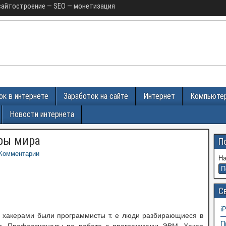
сайтостроение — SEO — монетизация
ок в интернете
Заработок на сайте
Интернет
Компьюте
Новости интернета
ры мира
П
Комментарии
На
С
i
 хакерами были программисты т. е люди разбирающиеся в
П