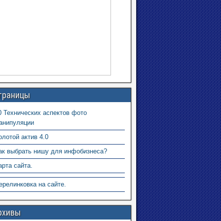
траницы
0 Технических аспектов фото
анипуляции
олотой актив 4.0
ак выбрать нишу для инфобизнеса?
арта сайта.
ерелинковка на сайте.
рхивы